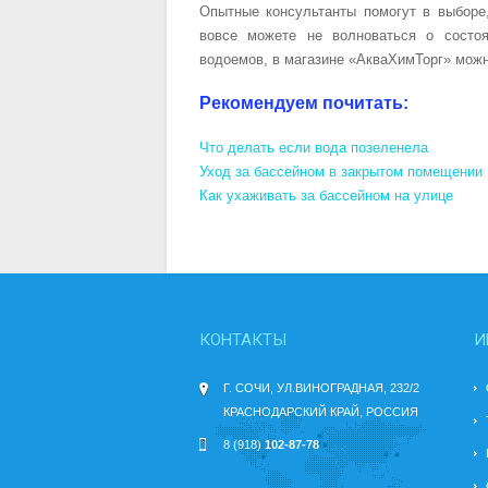
Опытные консультанты помогут в выборе
вовсе можете не волноваться о состо
водоемов, в магазине «АкваХимТорг» мож
Рекомендуем почитать:
Что делать если вода позеленела
Уход за бассейном в закрытом помещении
Как ухаживать за бассейном на улице
КОНТАКТЫ
И
Г. СОЧИ, УЛ.ВИНОГРАДНАЯ, 232/2
КРАСНОДАРСКИЙ КРАЙ, РОССИЯ
8 (918)
102-87-78