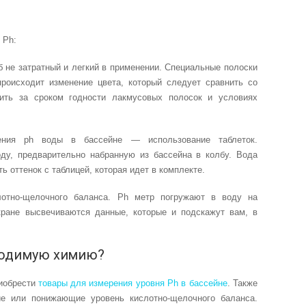
 Ph:
 не затратный и легкий в применении. Специальные полоски
происходит изменение цвета, который следует сравнить со
ить за сроком годности лакмусовых полосок и условиях
ния ph воды в бассейне — использование таблеток.
ду, предварительно набранную из бассейна в колбу. Вода
ь оттенок с таблицей, которая идет в комплекте.
лотно-щелочного баланса. Ph метр погружают в воду на
экране высвечиваются данные, которые и подскажут вам, в
бходимую химию?
риобрести
товары для измерения уровня Ph в бассейне
. Также
е или понижающие уровень кислотно-щелочного баланса.