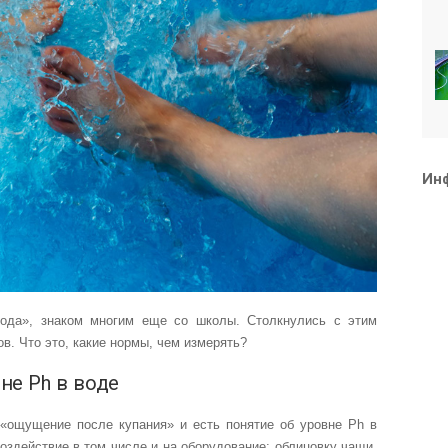
Ин
рода», знаком многим еще со школы. Столкнулись с этим
в. Что это, какие нормы, чем измерять?
не Ph в воде
и «ощущение после купания» и есть понятие об уровне Ph в
оздействие в том числе и на оборудование: облицовку чащи,