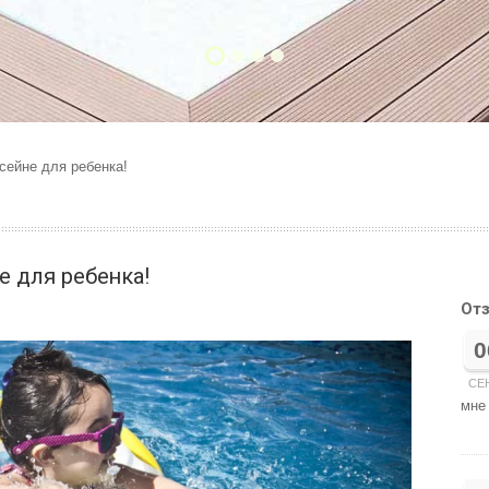
сейне для ребенка!
е для ребенка!
От
0
СЕ
мне 